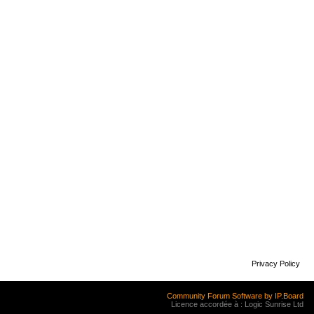
Privacy Policy
Community Forum Software by IP.Board
Licence accordée à : Logic Sunrise Ltd