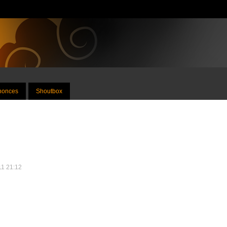
nnonces
Shoutbox
011 21:12