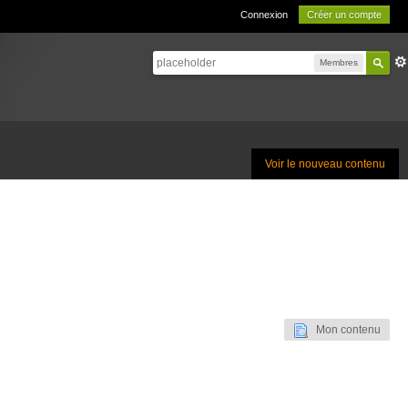
Connexion
Créer un compte
Membres
Voir le nouveau contenu
Mon contenu