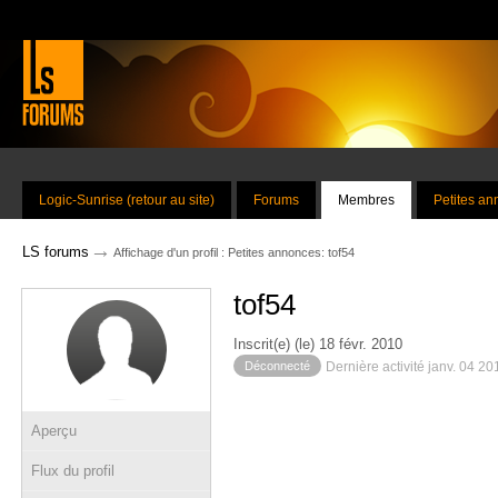
Logic-Sunrise (retour au site)
Forums
Membres
Petites a
→
LS forums
Affichage d'un profil : Petites annonces: tof54
tof54
Inscrit(e) (le) 18 févr. 2010
Déconnecté
Dernière activité janv. 04 2
Aperçu
Flux du profil