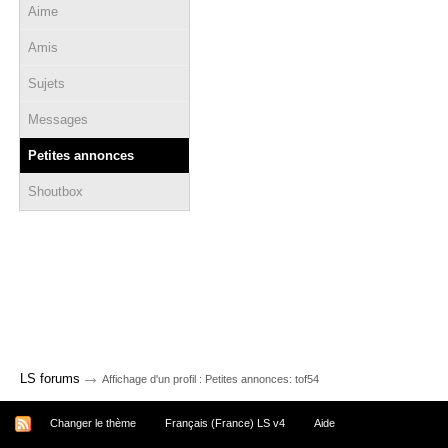
Aime
Amis
Sujets
Messages
Petites annonces
Shoutbox
→
LS forums
Affichage d'un profil : Petites annonces: tof54
Changer le thème
Français (France) LS v4
Aide