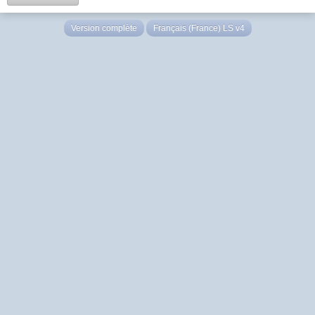
Version complète
Français (France) LS v4