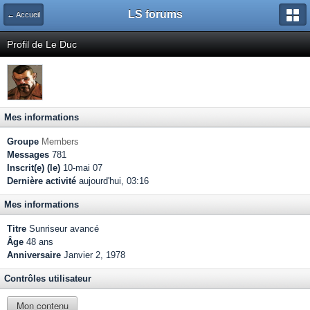
LS forums
← Accueil
Profil de Le Duc
Mes informations
Groupe
Members
Messages
781
Inscrit(e) (le)
10-mai 07
Dernière activité
aujourd'hui, 03:16
Mes informations
Titre
Sunriseur avancé
Âge
48 ans
Anniversaire
Janvier 2, 1978
Contrôles utilisateur
Mon contenu