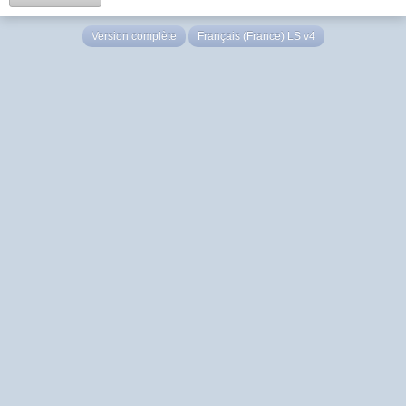
Version complète
Français (France) LS v4