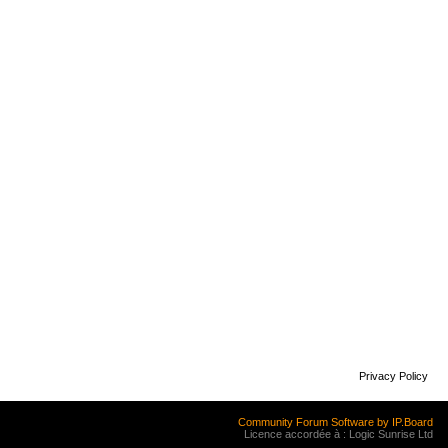
Privacy Policy
Community Forum Software by IP.Board
Licence accordée à : Logic Sunrise Ltd