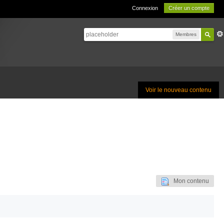
Connexion
Créer un compte
Membres
Voir le nouveau contenu
Mon contenu