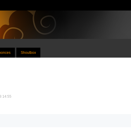
nnonces
Shoutbox
18 14:55