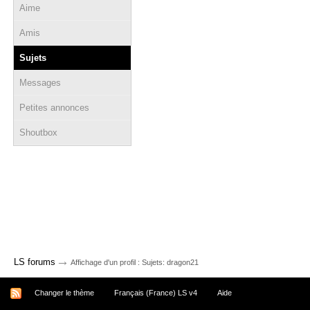
Aime
Amis
Sujets
Messages
Petites annonces
Shoutbox
→
LS forums
Affichage d'un profil : Sujets: dragon21
Changer le thème
Français (France) LS v4
Aide