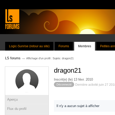
Logic-Sunrise (retour au site)
Forums
Membres
Petites a
→
LS forums
Affichage d'un profil : Sujets: dragon21
dragon21
Inscrit(e) (le) 13 févr. 2010
Déconnecté
Dernière activité juin 27 20
Aperçu
Il n'y a aucun sujet à afficher
Flux du profil