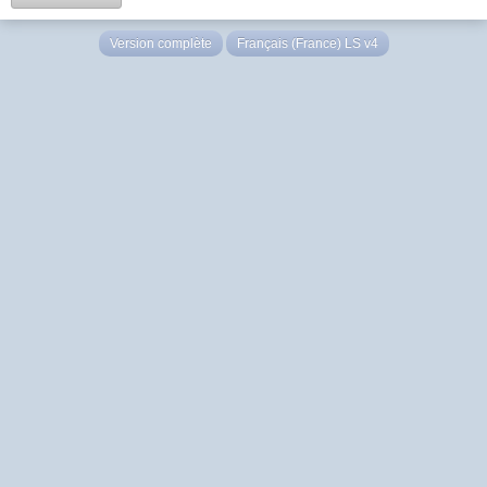
Version complète
Français (France) LS v4