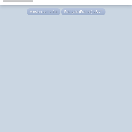
Version complète
Français (France) LS v4