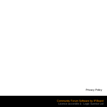
Privacy Policy
Community Forum Software by IP.Board
Licence accordée à : Logic Sunrise Ltd