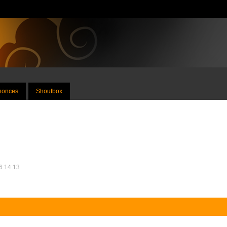
nnonces
Shoutbox
16 14:13