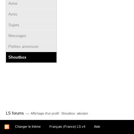
Aime
Amis
Sujets
Messages
Petites annonces
Shoutbox
→
LS forums
Affichage d'un profil : Shoutbox: alexlam
Changer le thème
Français (France) LS v4
Aide