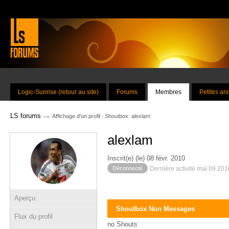
Logic-Sunrise (retour au site)
Forums
Membres
Petites a
→
LS forums
Affichage d'un profil : Shoutbox: alexlam
alexlam
Inscrit(e) (le) 08 févr. 2010
Déconnecté
Dernière activité mai 09 20
Aperçu
Shoutbox Non Messages
Flux du profil
no Shouts