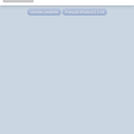
Version complète
Français (France) LS v4