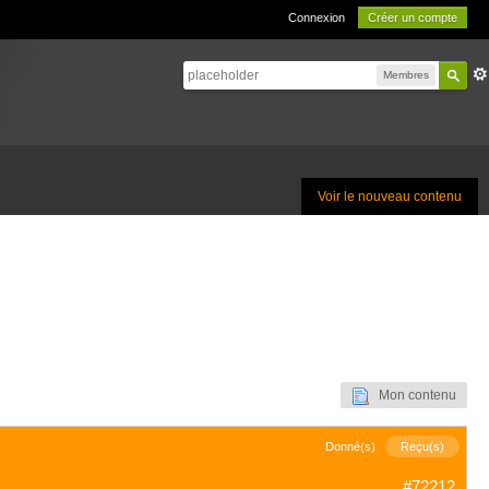
Connexion
Créer un compte
Membres
Voir le nouveau contenu
Mon contenu
Donné(s)
Reçu(s)
#72212