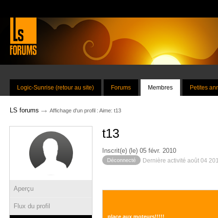
Logic-Sunrise (retour au site)
Forums
Membres
Petites a
→
LS forums
Affichage d'un profil : Aime: t13
t13
Inscrit(e) (le) 05 févr. 2010
Déconnecté
Dernière activité août 04 20
Aperçu
Flux du profil
place aux moteurs!!!!!