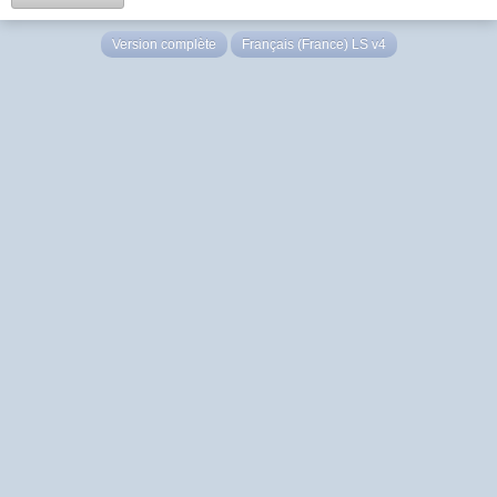
Version complète
Français (France) LS v4