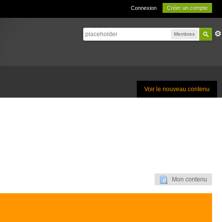
Connexion
Créer un compte
Membres
Voir le nouveau contenu
Mon contenu