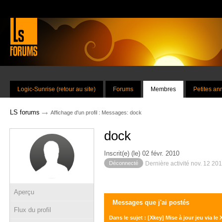
Logic-Sunrise (retour au site)
Forums
Membres
Petites a
→
LS forums
Affichage d'un profil : Messages: dock
dock
Inscrit(e) (le) 02 févr. 2010
Déconnecté
Dernière activité nov. 12 20
Aperçu
Messages que j'ai postés
Flux du profil
Dans le sujet : [Xkey] Mise à jour jeu via le