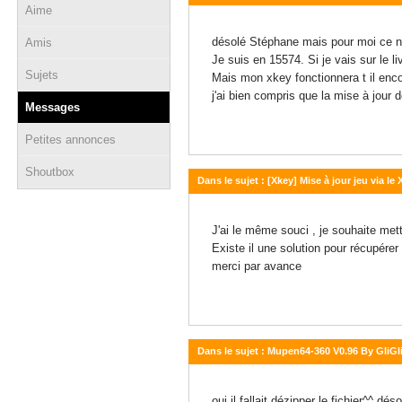
Aime
10 novembre 2012 - 23:15
désolé Stéphane mais pour moi ce n'
Amis
Je suis en 15574. Si je vais sur le l
Sujets
Mais mon xkey fonctionnera t il enc
j'ai bien compris que la mise à jour 
Messages
Petites annonces
Shoutbox
Dans le sujet : [Xkey] Mise à jour jeu via le
10 novembre 2012 - 23:02
J'ai le même souci , je souhaite mett
Existe il une solution pour récupérer
merci par avance
Dans le sujet : Mupen64-360 V0.96 By GliGli
24 novembre 2011 - 08:11
oui il fallait dézipper le fichier^^ dés