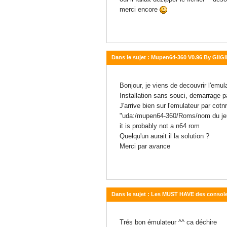
merci encore
Dans le sujet : Mupen64-360 V0.96 By GliGli
19 novembre 2011 - 13:18
Bonjour, je viens de decouvrir l'emu
Installation sans souci, demarrage p
J'arrive bien sur l'emulateur par cotn
"uda:/mupen64-360/Roms/nom du je
it is probably not a n64 rom
Quelqu'un aurait il la solution ?
Merci par avance
Dans le sujet : Les MUST HAVE des conso
19 novembre 2011 - 13:09
Trés bon émulateur ^^ ca déchire