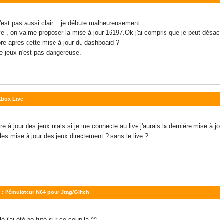
est pas aussi clair .. je débute malheureusement.
ive , on va me proposer la mise à jour 16197.Ok j'ai compris que je peut désac
ore apres cette mise à jour du dashboard ?
de jeux n'est pas dangereuse.
 Xbox Live
re à jour des jeux mais si je me connecte au live j'aurais la derniére mise à jo
 les mise à jour des jeux directement ? sans le live ?
 : l'émulateur N64 pour Jtag/Glitch
olé j'ai été po futé sur ce coup la ^^