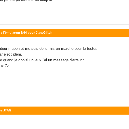
 : l'émulateur N64 pour Jtag/Glitch
lateur mupen et me suis donc mis en marche pour le tester.
ar eject idem.
re quand je choisi un jeux j'ai un message d'erreur :
ux.7z
les JTAG