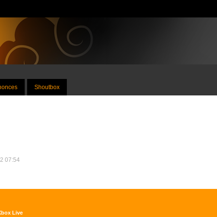
nnonces
Shoutbox
12 07:54
 Xbox Live