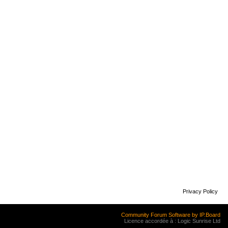
Privacy Policy
Community Forum Software by IP.Board
Licence accordée à : Logic Sunrise Ltd