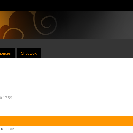
nnonces
Shoutbox
10 17:59
 afficher.