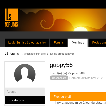
Logic-Sunrise (retour au site)
Forums
Membres
Petites a
→
LS forums
Affichage d'un profil : Flux du profil: guppy56
guppy56
Inscrit(e) (le) 29 janv. 2010
Déconnecté
Dernière activité nov. 26 20
Aperçu
Flux du profil
Flux du profil
Il n'y a aucune mise à jour du statut à