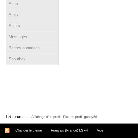
Aime
Amis
Sujets
Messages
Petites annonces
Shoutbox
→
LS forums
Affichage d'un profil : Flux du profil: guppy56
Changer le thème
Français (France) LS v4
Aide