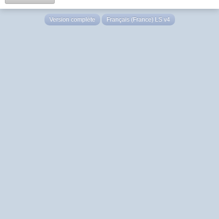
Version complète
Français (France) LS v4