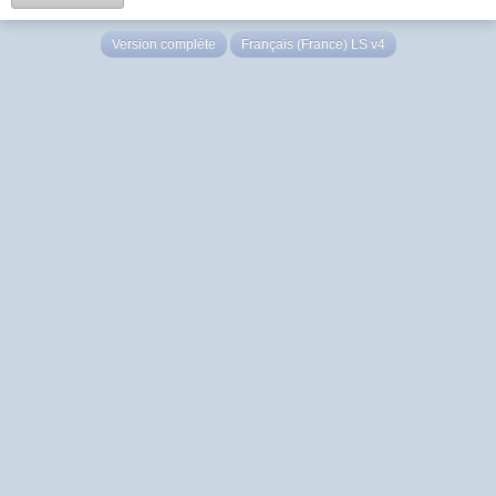
Version complète
Français (France) LS v4