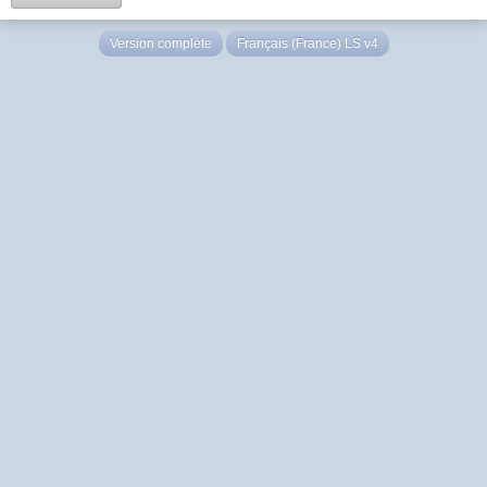
Version complète
Français (France) LS v4