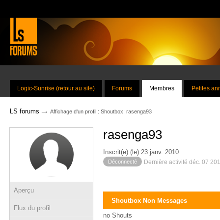
Logic-Sunrise (retour au site)
Forums
Membres
Petites a
→
LS forums
Affichage d'un profil : Shoutbox: rasenga93
rasenga93
Inscrit(e) (le) 23 janv. 2010
Déconnecté
Dernière activité déc. 07 20
Aperçu
Shoutbox Non Messages
Flux du profil
no Shouts