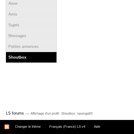
Aime
Amis
Sujets
Messages
Petites annonces
Shoutbox
→
LS forums
Affichage d'un profil : Shoutbox: rasenga93
Changer le thème
Français (France) LS v4
Aide