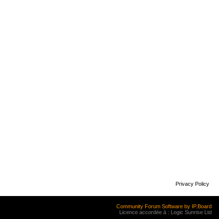
Privacy Policy
Community Forum Software by IP.Board
Licence accordée à : Logic Sunrise Ltd