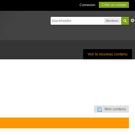
Connexion
Créer un compte
Membres
Voir le nouveau contenu
Mon contenu