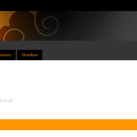
nnonces
Shoutbox
10 17:22