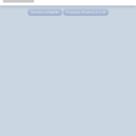
Version complète
Français (France) LS v4