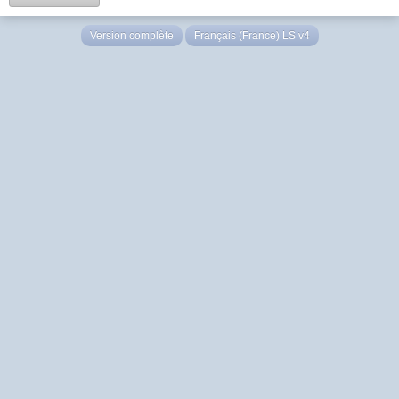
Version complète
Français (France) LS v4