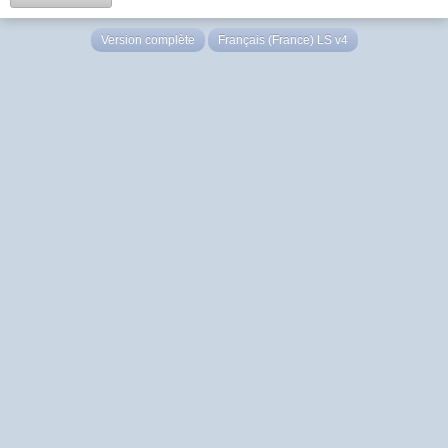
Version complète
Français (France) LS v4