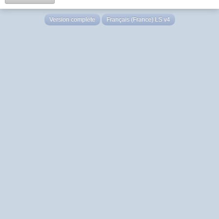
Version complète
Français (France) LS v4