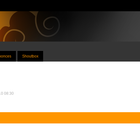
nnonces
Shoutbox
010 08:30