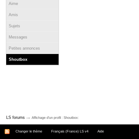
Aime
Amis
Sujets
Messages
Petites annonces
Shoutbox
→
LS forums
Affichage d'un profil : Shoutbox:
Changer le thème
Français (France) LS v4
Aide