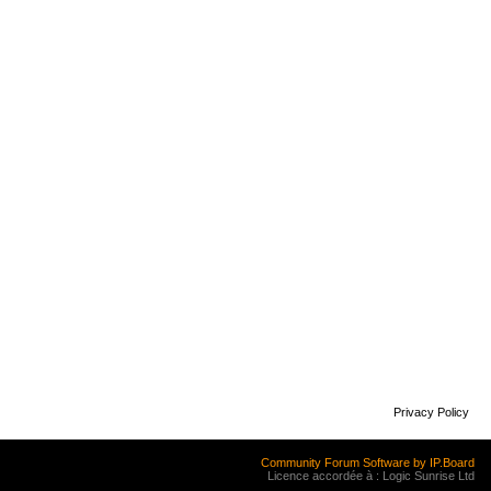
Privacy Policy
Community Forum Software by IP.Board
Licence accordée à : Logic Sunrise Ltd