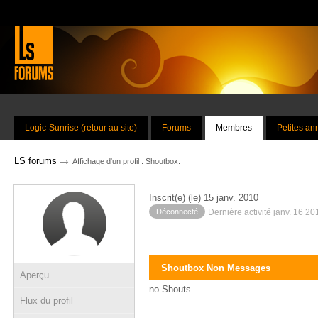
Logic-Sunrise (retour au site)
Forums
Membres
Petites a
→
LS forums
Affichage d'un profil : Shoutbox:
Inscrit(e) (le) 15 janv. 2010
Déconnecté
Dernière activité janv. 16 2
Shoutbox Non Messages
Aperçu
no Shouts
Flux du profil