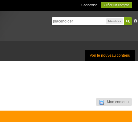
Connexion
Créer un compte
Membres
Voir le nouveau contenu
Mon contenu