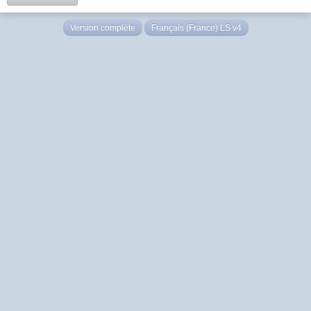
Version complète
Français (France) LS v4