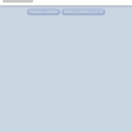
Version complète
Français (France) LS v4