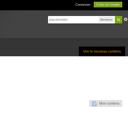
Connexion
Créer un compte
Membres
Voir le nouveau contenu
Mon contenu