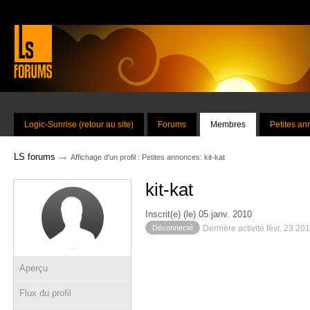
Logic-Sunrise (retour au site)
Forums
Membres
Petites a
→
LS forums
Affichage d'un profil : Petites annonces: kit-kat
kit-kat
Inscrit(e) (le) 05 janv. 2010
Déconnecté
Dernière activité févr. 23 20
Aperçu
Flux du profil