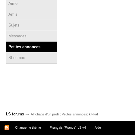
Aime
Amis
Sujets
Messages
Petites annonces
Shoutbox
→
LS forums
Affichage d'un profil : Petites annonces: kit-kat
Changer le thème
Français (France) LS v4
Aide