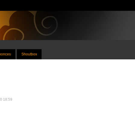
nnonces
Shoutbox
10 18:59