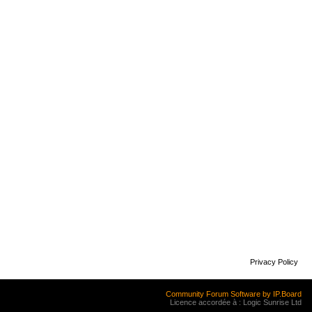
Privacy Policy
Community Forum Software by IP.Board
Licence accordée à : Logic Sunrise Ltd