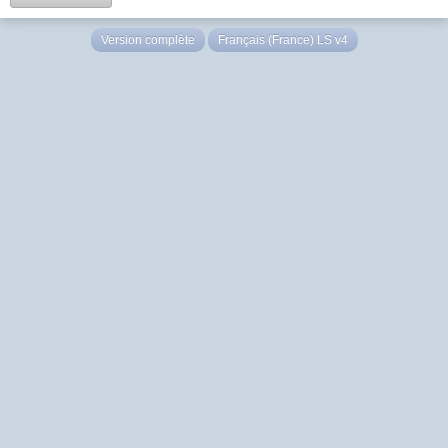
Version complète
Français (France) LS v4