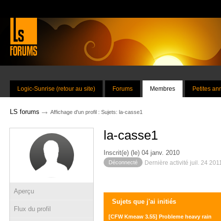
Logic-Sunrise (retour au site)
Forums
Membres
Petites a
→
LS forums
Affichage d'un profil : Sujets: la-casse1
la-casse1
Inscrit(e) (le) 04 janv. 2010
Déconnecté
Dernière activité juil. 24 20
Aperçu
Sujets que j'ai initiés
Flux du profil
[CFW Kmeaw 3.55] Probleme heavy rain