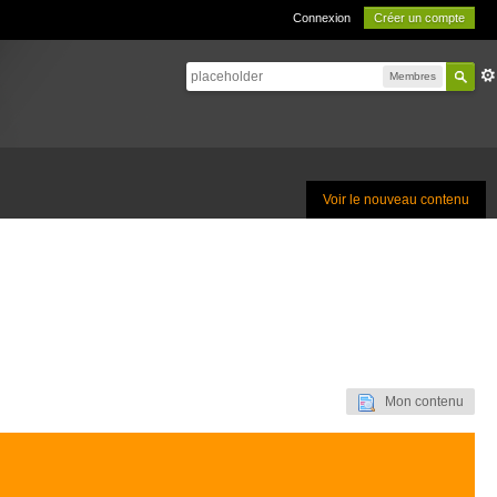
Connexion
Créer un compte
Membres
Voir le nouveau contenu
Mon contenu