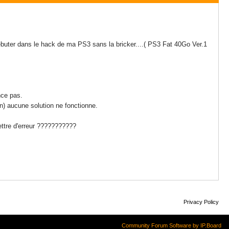
débuter dans le hack de ma PS3 sans la bricker....( PS3 Fat 40Go Ver.1
nce pas.
an) aucune solution ne fonctionne.
ettre d'erreur ???????????
Privacy Policy
Community Forum Software by IP.Board