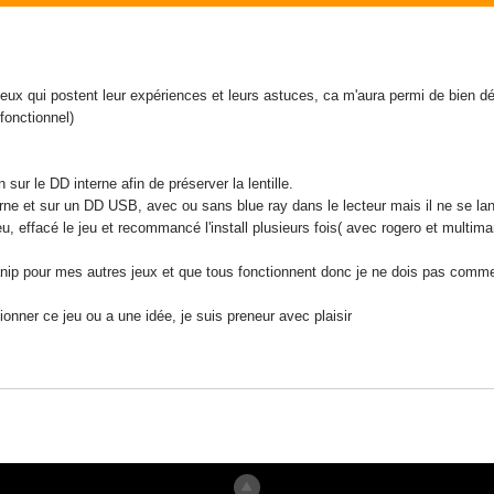
ceux qui postent leur expériences et leurs astuces, ca m'aura permi de bien 
onctionnel)
sur le DD interne afin de préserver la lentille.
erne et sur un DD USB, avec ou sans blue ray dans le lecteur mais il ne se la
u, effacé le jeu et recommancé l'install plusieurs fois( avec rogero et multim
anip pour mes autres jeux et que tous fonctionnent donc je ne dois pas comm
tionner ce jeu ou a une idée, je suis preneur avec plaisir