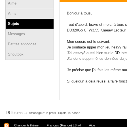
Aime
24 janvier 2011 - 09:09
Bonjour à tous,
Amis
Sujets
Tout d'abord, bravo et merci à tous 
DD320Go CFW3.55 Kmeaw Lecteur f
Messages
Mon soucis est le suivant:
Petites annonces
Je souhaite ripper mon jeu heavy rain 
J'ai essayé aussi bien sur le DD int
Shoutbox
J'ai donc supprimé les données du je
Je précise que j'ai fais les même m
Si quelqun a déja réussi à faire fonc
→
LS forums
Affichage d'un profil : Sujets: la-casse1
Changer le thème
Français (France) LS v4
Aide