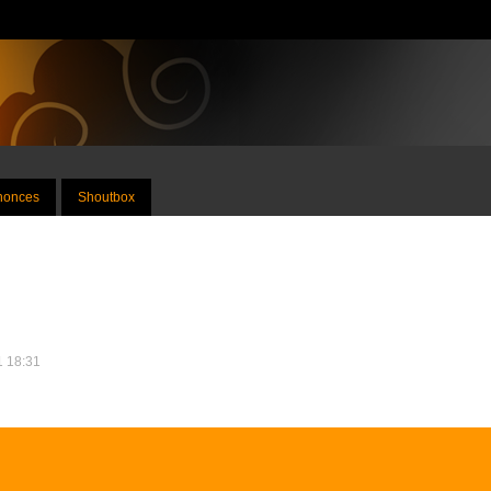
nnonces
Shoutbox
11 18:31