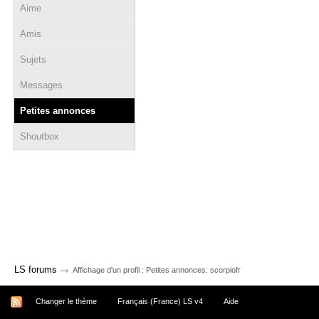
Aime
Amis
Sujets
Messages
Petites annonces
Shoutbox
→
LS forums
Affichage d'un profil : Petites annonces: scorpiofr
Changer le thème
Français (France) LS v4
Aide