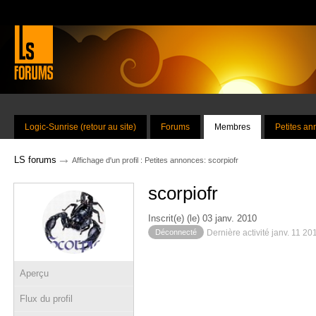
Logic-Sunrise (retour au site)
Forums
Membres
Petites a
→
LS forums
Affichage d'un profil : Petites annonces: scorpiofr
scorpiofr
Inscrit(e) (le) 03 janv. 2010
Déconnecté
Dernière activité janv. 11 2
Aperçu
Flux du profil