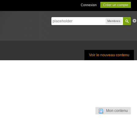
Connexion
Créer un compte
Membres
Voir le nouveau contenu
Mon contenu