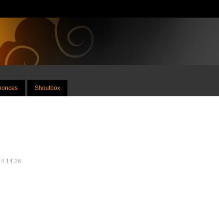
nnonces
Shoutbox
014 14:26