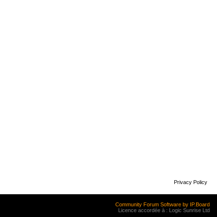
Privacy Policy
Community Forum Software by IP.Board
Licence accordée à : Logic Sunrise Ltd