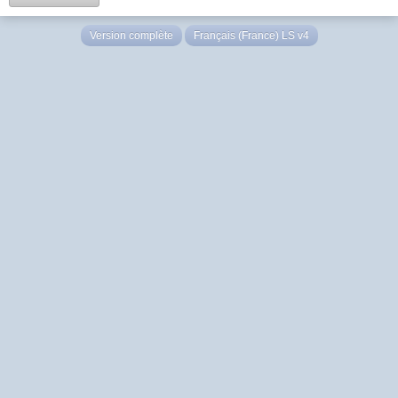
Version complète
Français (France) LS v4