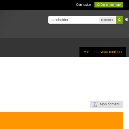
Connexion
Créer un compte
Membres
Voir le nouveau contenu
Mon contenu