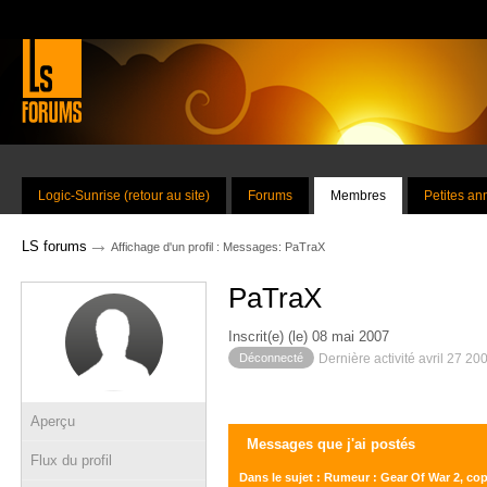
Logic-Sunrise (retour au site)
Forums
Membres
Petites a
→
LS forums
Affichage d'un profil : Messages: PaTraX
PaTraX
Inscrit(e) (le) 08 mai 2007
Déconnecté
Dernière activité avril 27 20
Aperçu
Messages que j'ai postés
Flux du profil
Dans le sujet : Rumeur : Gear Of War 2, cop