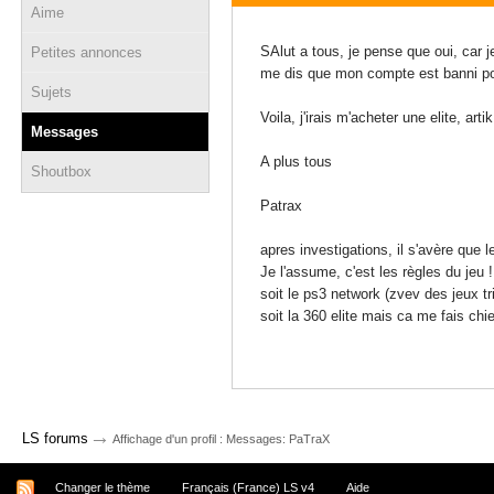
Aime
16 novembre 2008 - 17:26
SAlut a tous, je pense que oui, car je
Petites annonces
me dis que mon compte est banni pour
Sujets
Voila, j'irais m'acheter une elite, art
Messages
A plus tous
Shoutbox
Patrax
apres investigations, il s'avère que l
Je l'assume, c'est les règles du jeu !
soit le ps3 network (zvev des jeux tri
soit la 360 elite mais ca me fais chie
→
LS forums
Affichage d'un profil : Messages: PaTraX
Changer le thème
Français (France) LS v4
Aide