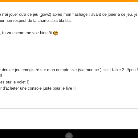
 n'ai jouer qu'a ce jeu (gow2) après mon flashage ; avant de jouer a ce jeu, je n
 non respect de la charte...bla bla bla.
ik, tu va encore me voir bientôt
e dernier jeu enregistré sur mon compte live (via mon pc ) c'est fable 2 !!!peu ê
!!
es sur le volet !)
r d'acheter une console juste pour le live !!