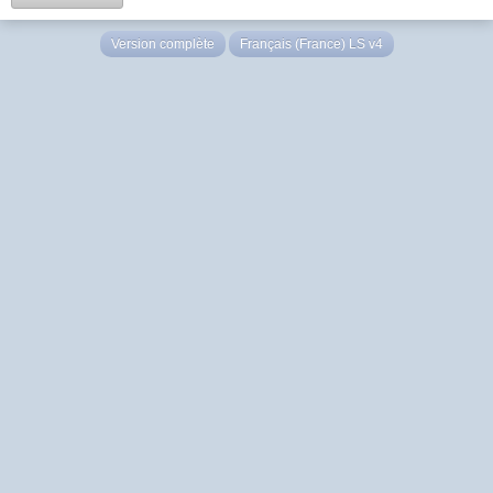
Version complète
Français (France) LS v4