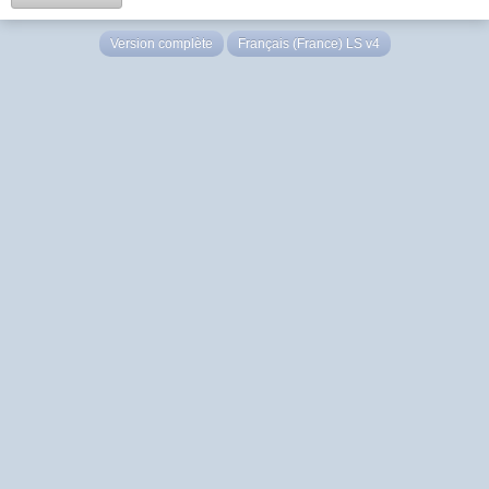
Version complète
Français (France) LS v4