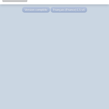
Version complète
Français (France) LS v4