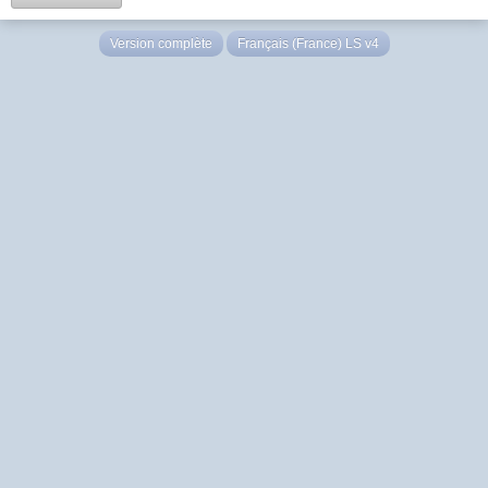
Version complète
Français (France) LS v4