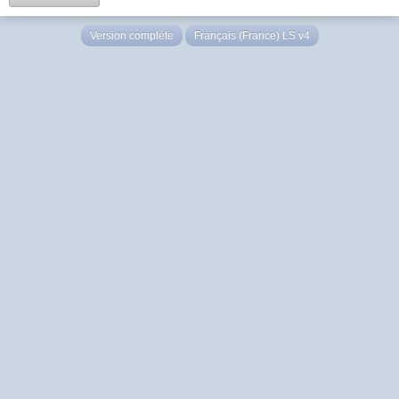
Version complète
Français (France) LS v4