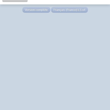
Version complète
Français (France) LS v4