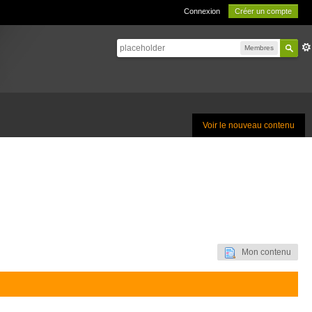
Connexion
Créer un compte
Membres
Voir le nouveau contenu
Mon contenu