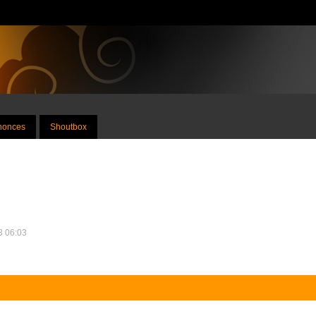
nnonces
Shoutbox
13 06:03