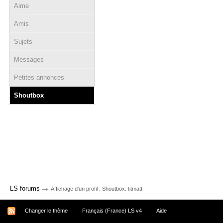
Aime
Amis
Sujets
Messages
Petites annonces
Shoutbox
→
LS forums
Affichage d'un profil : Shoutbox: titmatt
Changer le thème
Français (France) LS v4
Aide