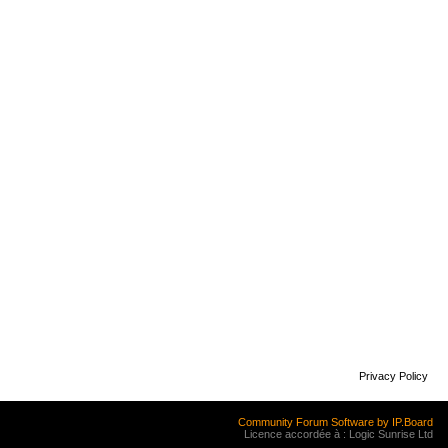
Privacy Policy
Community Forum Software by IP.Board
Licence accordée à : Logic Sunrise Ltd