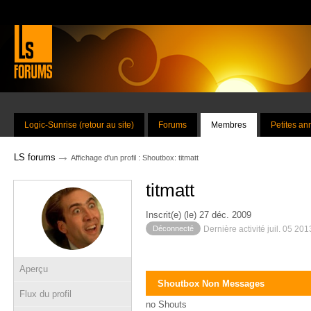
Logic-Sunrise (retour au site)
Forums
Membres
Petites a
→
LS forums
Affichage d'un profil : Shoutbox: titmatt
titmatt
Inscrit(e) (le) 27 déc. 2009
Déconnecté
Dernière activité juil. 05 20
Aperçu
Shoutbox Non Messages
Flux du profil
no Shouts