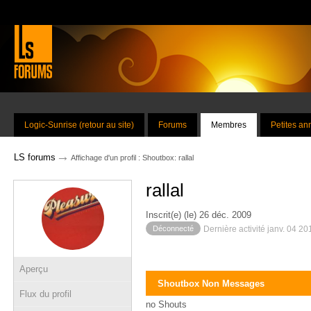
Logic-Sunrise (retour au site)
Forums
Membres
Petites a
→
LS forums
Affichage d'un profil : Shoutbox: rallal
rallal
Inscrit(e) (le) 26 déc. 2009
Déconnecté
Dernière activité janv. 04 2
Aperçu
Shoutbox Non Messages
Flux du profil
no Shouts