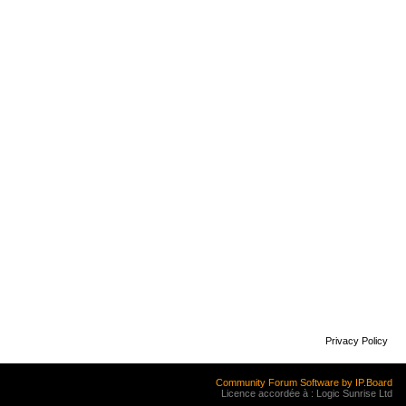
Privacy Policy
Community Forum Software by IP.Board
Licence accordée à : Logic Sunrise Ltd