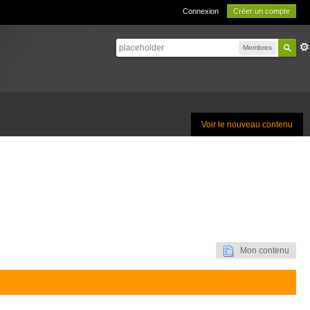
Connexion
Créer un compte
Membres
Voir le nouveau contenu
Mon contenu