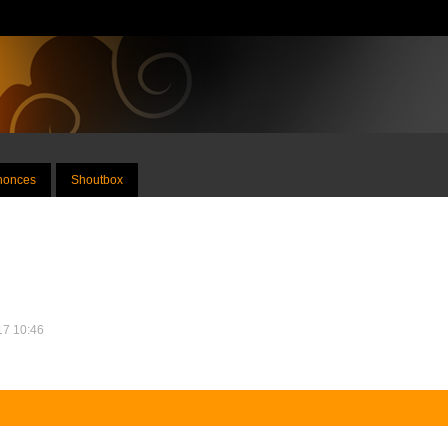
nnonces
Shoutbox
017 10:46