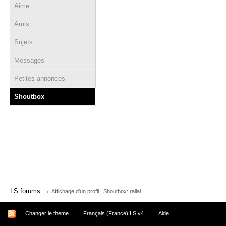
Aime
Amis
Sujets
Messages
Petites annonces
Shoutbox
→
LS forums
Affichage d'un profil : Shoutbox: rallal
Changer le thème
Français (France) LS v4
Aide