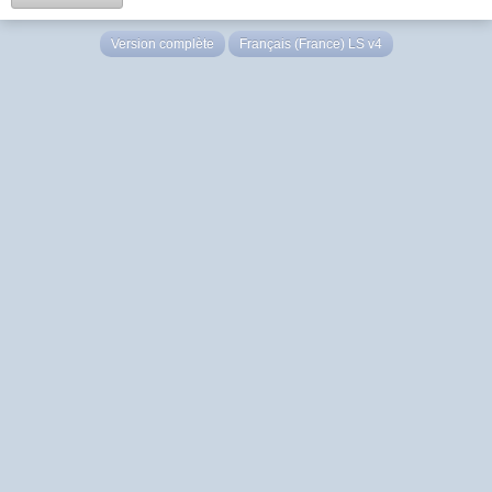
Version complète
Français (France) LS v4