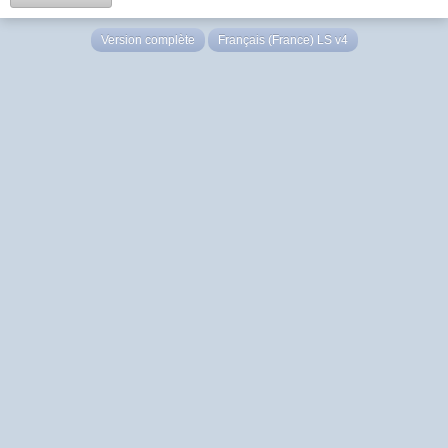
Version complète
Français (France) LS v4