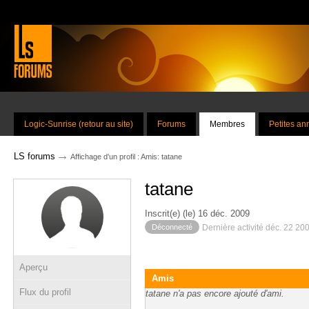
Logic-Sunrise (retour au site)
Forums
Membres
Petites a
→
LS forums
Affichage d'un profil : Amis: tatane
tatane
Inscrit(e) (le) 16 déc. 2009
Déconnecté
Dernière activité déc. 22 20
Aperçu
Amis
Flux du profil
tatane n'a pas encore ajouté d'ami.