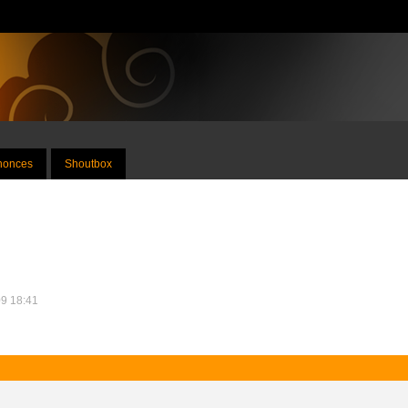
nnonces
Shoutbox
09 18:41