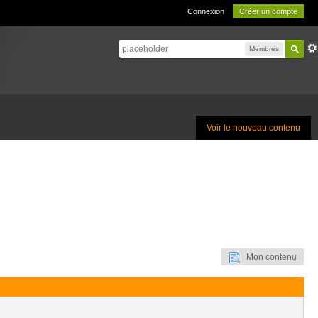
Connexion
Créer un compte
Membres
Voir le nouveau contenu
Mon contenu