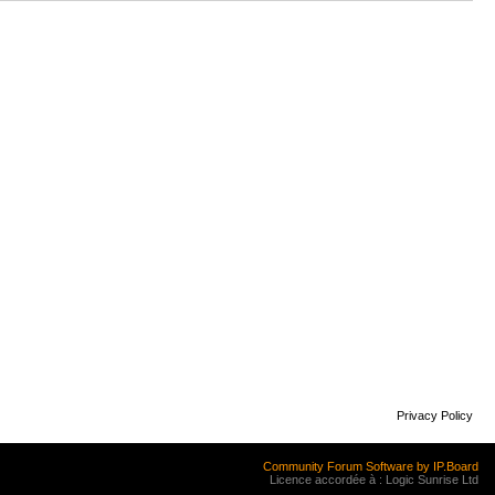
Privacy Policy
Community Forum Software by IP.Board
Licence accordée à : Logic Sunrise Ltd