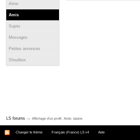
Aime
Amis
Sujets
Messages
Petites annonces
Shoutbox
→
LS forums
Affichage d'un profil : Amis: tatane
Changer le thème
Français (France) LS v4
Aide