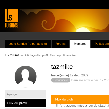
Logic-Sunrise (retour au site)
Forums
Membres
Petites a
→
LS forums
Affichage d'un profil : Flux du profil: tazmike
tazmike
Inscrit(e) (le) 12 déc. 2009
Déconnecté
Dernière activité déc. 12 20
Aperçu
Flux du profil
Flux du profil
Il n'y a aucune mise à jour du statut à