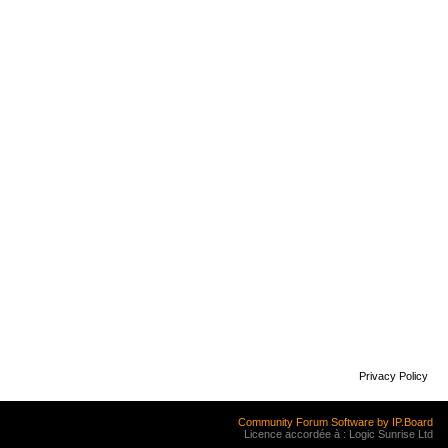
Privacy Policy
Community Forum Software by IP.Board
Licence accordée à : Logic Sunrise Ltd