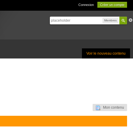
Connexion
Créer un compte
Membres
Voir le nouveau contenu
Mon contenu