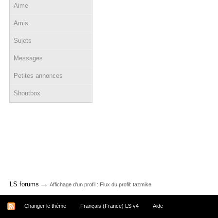
Aime
Amis
Sujets
Messages
Petites annonces
Shoutbox
→
LS forums
Affichage d'un profil : Flux du profil: tazmike
Changer le thème
Français (France) LS v4
Aide