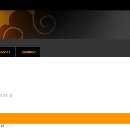
nnonces
Shoutbox
09 23:19
 afficher.