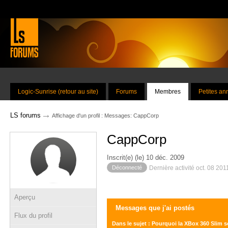
Logic-Sunrise (retour au site)
Forums
Membres
Petites a
→
LS forums
Affichage d'un profil : Messages: CappCorp
CappCorp
Inscrit(e) (le) 10 déc. 2009
Déconnecté
Dernière activité oct. 08 201
Aperçu
Messages que j'ai postés
Flux du profil
Dans le sujet : Pourquoi la XBox 360 Slim 