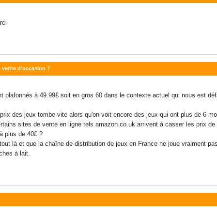
rci
e vente d'occasion ?
nt plafonnés à 49.99£ soit en gros 60 dans le contexte actuel qui nous est d
 prix des jeux tombe vite alors qu'on voit encore des jeux qui ont plus de 6 m
rtains sites de vente en ligne tels amazon.co.uk arrivent à casser les prix 
à plus de 40£ ?
ut là et que la chaîne de distribution de jeux en France ne joue vraiment pas 
hes à lait.