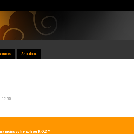
nnonces
Shoutbox
1 12:55
sera moins vulnérable au R.O.D ?