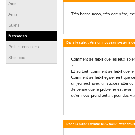
Aime
22 juin 2010 - 07:40
Très bonne news, très complète, me
Amis
Sujets
Messages
Dans le sujet : Vers un nouveau système d
Petites annonces
24 mai 2010 - 15:01
Shoutbox
Comment se fait-il que les jeux soie
?
Et surtout, comment se fait-il que le
Comment se fait-il également que ce
un jeu neuf avec un succès attendu 
Je pense que le problème est avant to
qu'on nous prend autant pour des vac
Dans le sujet : Avatar DLC XUID Patcher 0.4