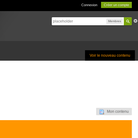
Connexion
Créer un compte
Membres
Voir le nouveau contenu
Mon contenu