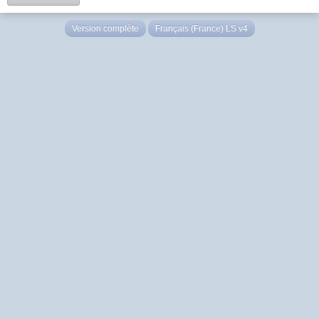
Version complète
Français (France) LS v4