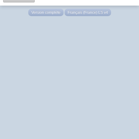
Version complète
Français (France) LS v4