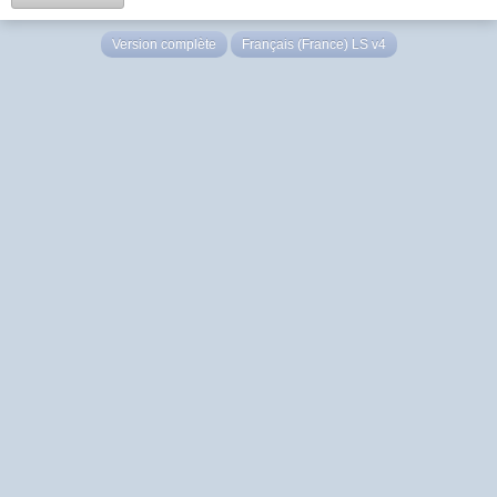
Version complète
Français (France) LS v4