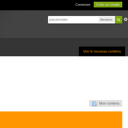
Connexion
Créer un compte
Membres
Voir le nouveau contenu
Mon contenu