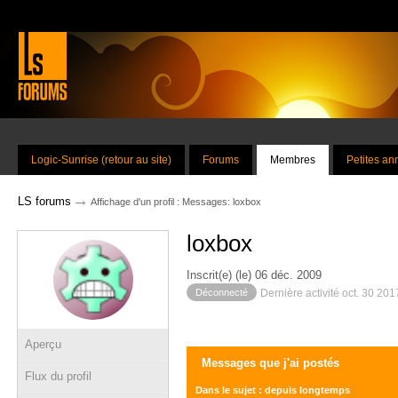
Logic-Sunrise (retour au site)
Forums
Membres
Petites a
→
LS forums
Affichage d'un profil : Messages: loxbox
loxbox
Inscrit(e) (le) 06 déc. 2009
Déconnecté
Dernière activité oct. 30 20
Aperçu
Messages que j'ai postés
Flux du profil
Dans le sujet : depuis longtemps