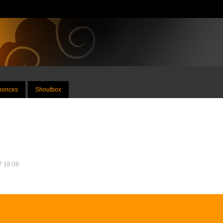
nnonces
Shoutbox
17 18:08