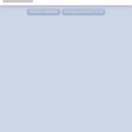
Version complète
Français (France) LS v4