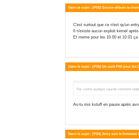
Dans le sujet : [PS5] Gezine débute la chain
12 octobre 2025 - 20:09
C'est surtout que ce n'est qu'un ent
Il n'existe aucun exploit kernel apr
Et meme pour les 10.00 et 10.01 ça r
Dans le sujet : [PS5] Un outil PS5 pour les
24 juillet 2025 - 17:38
Par contre quelqun saurait comment regle
As-tu mis kstuff en pause après avoi
Dans le sujet : [PS4] Sony sort le firmware 12