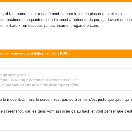
qu'il faut commencer à sacrément patcher le jeu en plus des fakelibs :/.
s fonctions manquantes de la libkernel à l'intérieur du jeu, ça devient un pe
our le 4.x/5.x, en dessous j'ai pas vraiment regardé encore.
ercher le moyen de stabiliser la chaîne ROP...
uc qui derange non ?
e mode IDU au risque éventuelle de bricker dessus ???
 (où elle d'ailleurs ) fait mais ça fait bizarre quand même
ivé le mode IDU, mais le screen n'est pas de Gezine, c'est juste quelqu'un qu
 ce screenshot, car les gens vont associer ça au hack et vont penser que c'est 