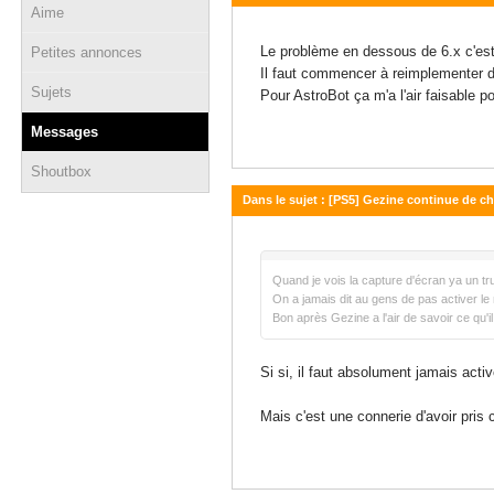
Aime
22 janvier 2026 - 18:46
Le problème en dessous de 6.x c'est 
Petites annonces
Il faut commencer à reimplementer de
Sujets
Pour AstroBot ça m'a l'air faisable p
Messages
Shoutbox
Dans le sujet : [PS5] Gezine continue de ch
19 octobre 2025 - 23:35
Quand je vois la capture d'écran ya un tr
On a jamais dit au gens de pas activer l
Bon après Gezine a l'air de savoir ce qu'il
Si si, il faut absolument jamais act
Mais c'est une connerie d'avoir pris