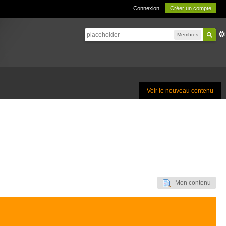
Connexion
Créer un compte
Membres
Voir le nouveau contenu
Mon contenu