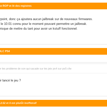
e ROP et lit des registres
rypoint, donc ça ajoutera aucun jailbreak sur de nouveaux firmwares.
ès le 10.01 connu pour le moment pouvant permettre un jailbreak.
isque de mettre du tant pour avoir un kstuff fonctionnel.
 DLC PS4
r les probleme de son qui sacade sur les jeix ps4 sur ps5 cfw
r lancé le jeu ?
.52 et il est plutôt inoffensif