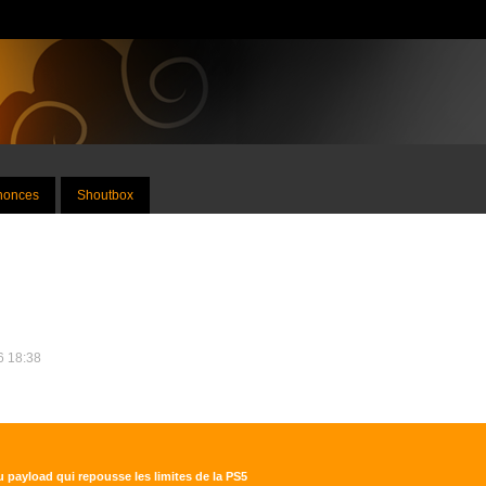
nnonces
Shoutbox
26 18:38
 payload qui repousse les limites de la PS5