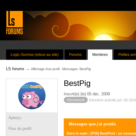
Logic-Sunrise (retour au site)
Forums
Membres
Petites a
→
LS forums
Affichage d'un profil : Messages: BestPig
BestPig
Inscrit(e) (le) 05 déc. 2009
Déconnecté
Dernière activité juil. 08 20
Aperçu
Messages que j'ai postés
Flux du profil
Dans le sujet : [PS5] BackPork : un nouveau