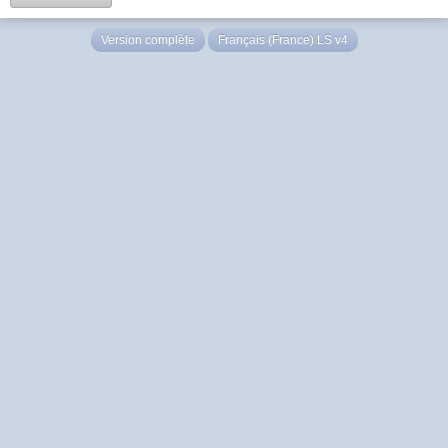
Version complète
Français (France) LS v4