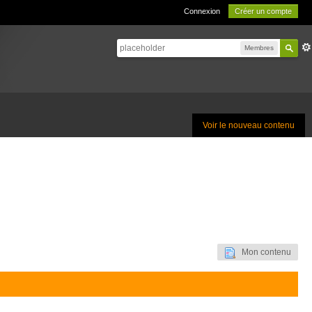
Connexion
Créer un compte
Membres
Voir le nouveau contenu
Mon contenu