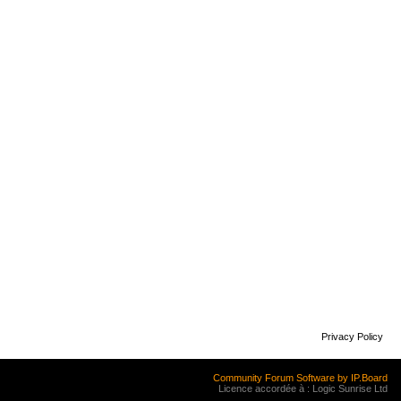
Privacy Policy
Community Forum Software by IP.Board
Licence accordée à : Logic Sunrise Ltd