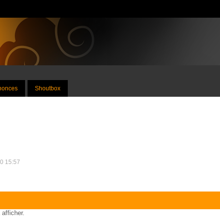
nnonces
Shoutbox
10 15:57
 afficher.