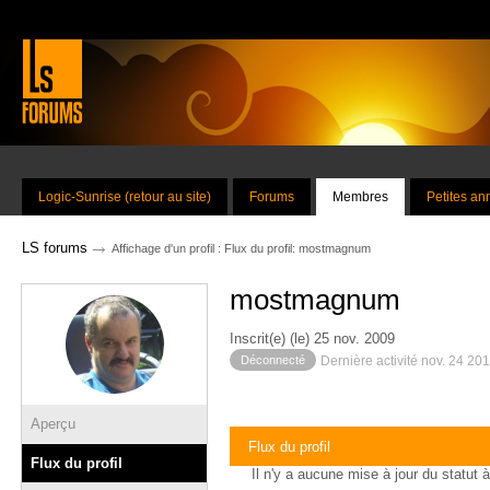
Logic-Sunrise (retour au site)
Forums
Membres
Petites a
→
LS forums
Affichage d'un profil : Flux du profil: mostmagnum
mostmagnum
Inscrit(e) (le) 25 nov. 2009
Déconnecté
Dernière activité nov. 24 20
Aperçu
Flux du profil
Flux du profil
Il n'y a aucune mise à jour du statut à