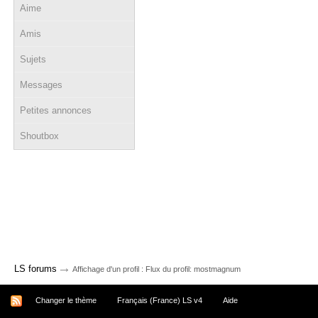
Aime
Amis
Sujets
Messages
Petites annonces
Shoutbox
→
LS forums
Affichage d'un profil : Flux du profil: mostmagnum
Changer le thème
Français (France) LS v4
Aide